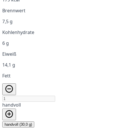
Brennwert
7,5 g
Kohlenhydrate
6 g
Eiweiß
14,1 g
Fett
handvoll
handvoll (30,0 g)