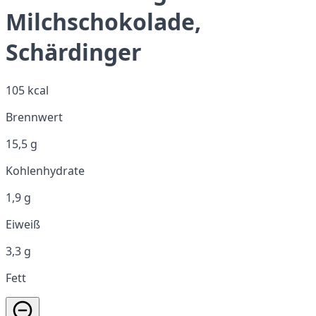
Milchschokolade,
Schärdinger
105 kcal
Brennwert
15,5 g
Kohlenhydrate
1,9 g
Eiweiß
3,3 g
Fett