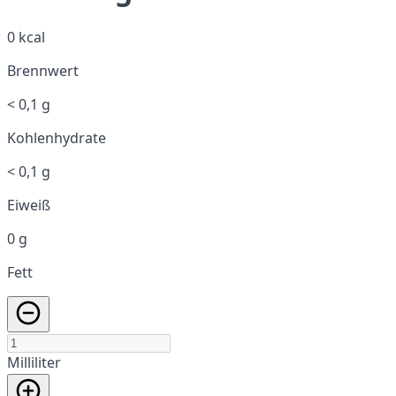
0 kcal
Brennwert
< 0,1 g
Kohlenhydrate
< 0,1 g
Eiweiß
0 g
Fett
Milliliter