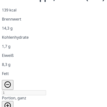
139 kcal
Brennwert
14,3 g
Kohlenhydrate
1,7 g
Eiweiß
8,3 g
Fett
Portion, ganz