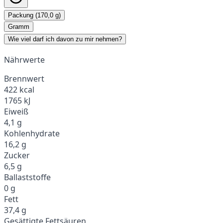
Packung (170,0 g)
Gramm
Wie viel darf ich davon zu mir nehmen?
Nährwerte
Brennwert
422 kcal
1765 kJ
Eiweiß
4,1 g
Kohlenhydrate
16,2 g
Zucker
6,5 g
Ballaststoffe
0 g
Fett
37,4 g
Gesättigte Fettsäuren