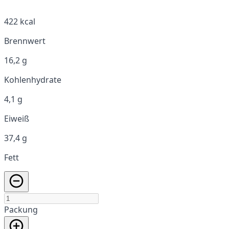
422 kcal
Brennwert
16,2 g
Kohlenhydrate
4,1 g
Eiweiß
37,4 g
Fett
Packung