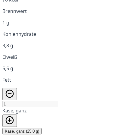
Brennwert
1 g
Kohlenhydrate
3,8 g
Eiweiß
5,5 g
Fett
Käse, ganz
Käse, ganz (25,0 g)