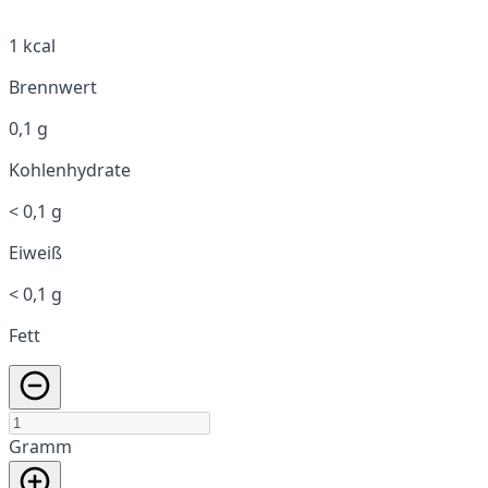
1 kcal
Brennwert
0,1 g
Kohlenhydrate
< 0,1 g
Eiweiß
< 0,1 g
Fett
Gramm