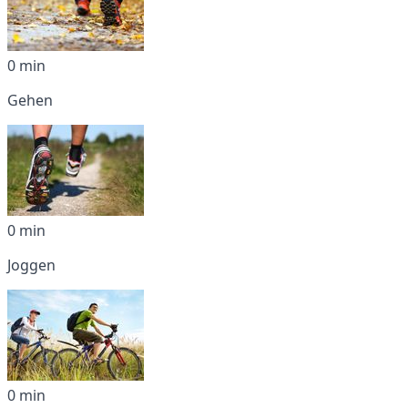
0 min
Gehen
0 min
Joggen
0 min