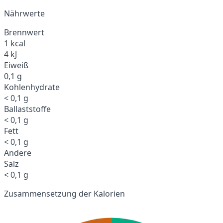
Nährwerte
Brennwert
1 kcal
4 kJ
Eiweiß
0,1 g
Kohlenhydrate
< 0,1 g
Ballaststoffe
< 0,1 g
Fett
< 0,1 g
Andere
Salz
< 0,1 g
Zusammensetzung der Kalorien