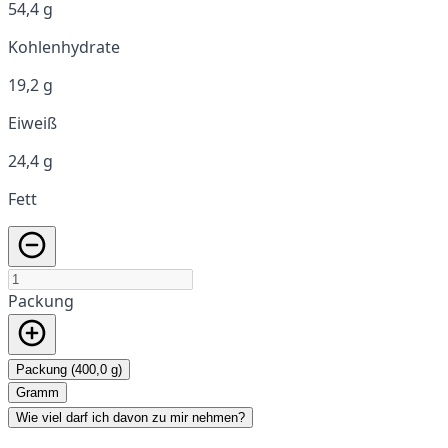
54,4 g
Kohlenhydrate
19,2 g
Eiweiß
24,4 g
Fett
Packung
Packung (400,0 g)
Gramm
Wie viel darf ich davon zu mir nehmen?