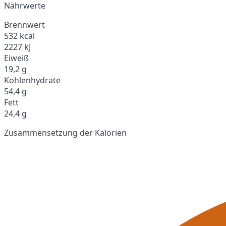
Nährwerte
Brennwert
532 kcal
2227 kJ
Eiweiß
19,2 g
Kohlenhydrate
54,4 g
Fett
24,4 g
Zusammensetzung der Kalorien