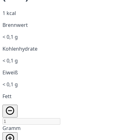
1 kcal
Brennwert
< 0,1 g
Kohlenhydrate
< 0,1 g
Eiweiß
< 0,1 g
Fett
Gramm