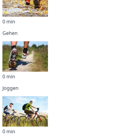
0 min
Gehen
0 min
Joggen
0 min