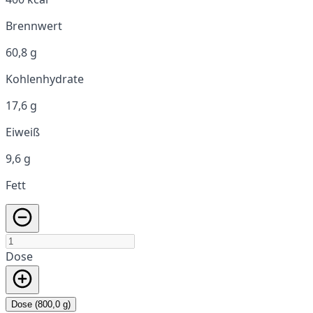
Brennwert
60,8 g
Kohlenhydrate
17,6 g
Eiweiß
9,6 g
Fett
Dose
Dose (800,0 g)