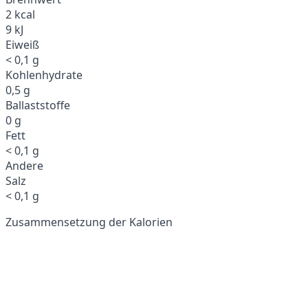
2 kcal
9 kJ
Eiweiß
< 0,1 g
Kohlenhydrate
0,5 g
Ballaststoffe
0 g
Fett
< 0,1 g
Andere
Salz
< 0,1 g
Zusammensetzung der Kalorien