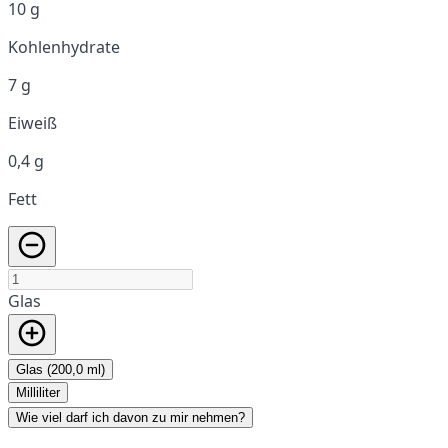
10 g
Kohlenhydrate
7 g
Eiweiß
0,4 g
Fett
Glas
Glas (200,0 ml)
Milliliter
Wie viel darf ich davon zu mir nehmen?