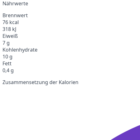
Nährwerte
Brennwert
76 kcal
318 kJ
Eiweiß
7 g
Kohlenhydrate
10 g
Fett
0,4 g
Zusammensetzung der Kalorien