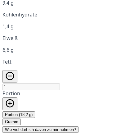
9,4 g
Kohlenhydrate
1,4 g
Eiweiß
6,6 g
Fett
Portion
Portion (18,2 g)
Gramm
Wie viel darf ich davon zu mir nehmen?