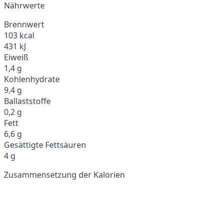
Nährwerte
Brennwert
103 kcal
431 kJ
Eiweiß
1,4 g
Kohlenhydrate
9,4 g
Ballaststoffe
0,2 g
Fett
6,6 g
Gesättigte Fettsäuren
4 g
Zusammensetzung der Kalorien