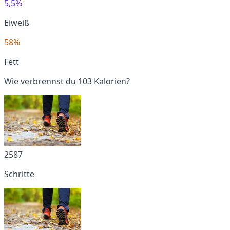
5,5%
Eiweiß
58%
Fett
Wie verbrennst du 103 Kalorien?
2587
Schritte