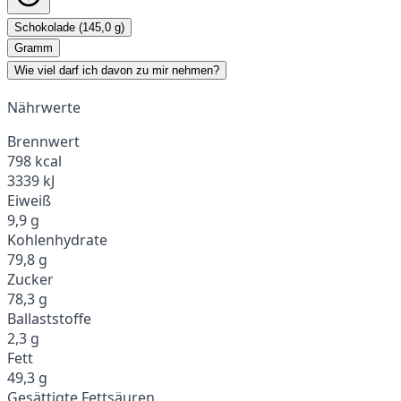
Schokolade (145,0 g)
Gramm
Wie viel darf ich davon zu mir nehmen?
Nährwerte
Brennwert
798 kcal
3339 kJ
Eiweiß
9,9 g
Kohlenhydrate
79,8 g
Zucker
78,3 g
Ballaststoffe
2,3 g
Fett
49,3 g
Gesättigte Fettsäuren