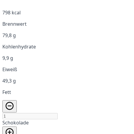
798 kcal
Brennwert
79,8 g
Kohlenhydrate
9,9 g
Eiweiß
49,3 g
Fett
Schokolade