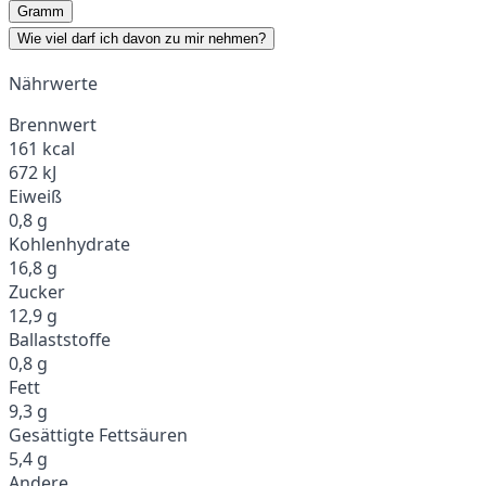
Gramm
Wie viel darf ich davon zu mir nehmen?
Nährwerte
Brennwert
161 kcal
672 kJ
Eiweiß
0,8 g
Kohlenhydrate
16,8 g
Zucker
12,9 g
Ballaststoffe
0,8 g
Fett
9,3 g
Gesättigte Fettsäuren
5,4 g
Andere