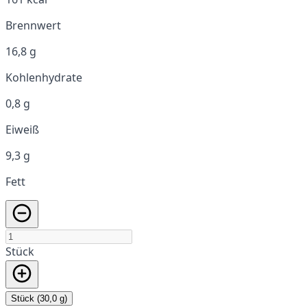
Brennwert
16,8 g
Kohlenhydrate
0,8 g
Eiweiß
9,3 g
Fett
Stück
Stück (30,0 g)