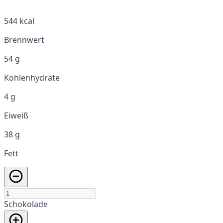
544 kcal
Brennwert
54 g
Kohlenhydrate
4 g
Eiweiß
38 g
Fett
Schokolade