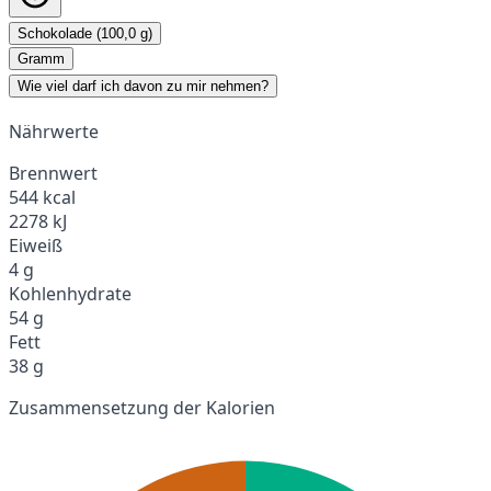
Schokolade (100,0 g)
Gramm
Wie viel darf ich davon zu mir nehmen?
Nährwerte
Brennwert
544 kcal
2278 kJ
Eiweiß
4 g
Kohlenhydrate
54 g
Fett
38 g
Zusammensetzung der Kalorien