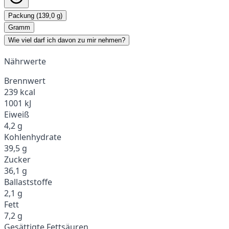
Packung (139,0 g)
Gramm
Wie viel darf ich davon zu mir nehmen?
Nährwerte
Brennwert
239 kcal
1001 kJ
Eiweiß
4,2 g
Kohlenhydrate
39,5 g
Zucker
36,1 g
Ballaststoffe
2,1 g
Fett
7,2 g
Gesättigte Fettsäuren