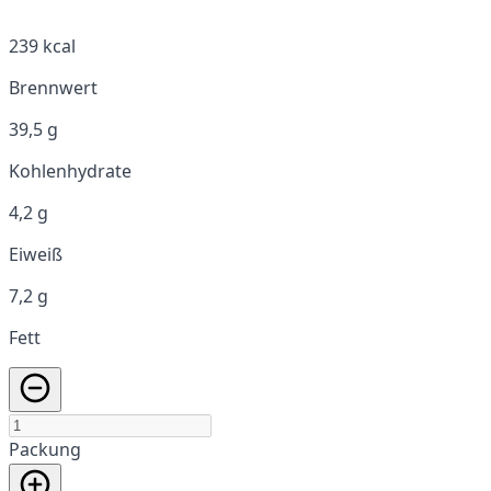
239 kcal
Brennwert
39,5 g
Kohlenhydrate
4,2 g
Eiweiß
7,2 g
Fett
Packung