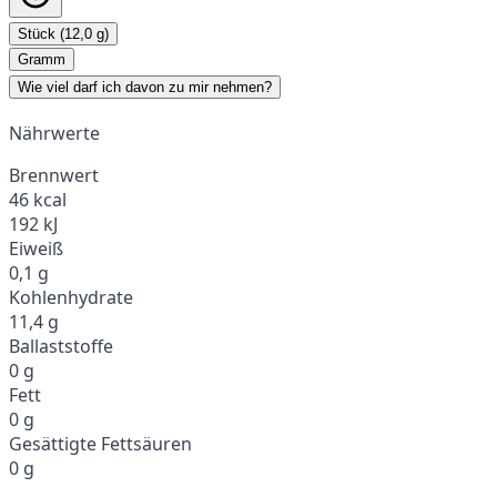
Stück (12,0 g)
Gramm
Wie viel darf ich davon zu mir nehmen?
Nährwerte
Brennwert
46 kcal
192 kJ
Eiweiß
0,1 g
Kohlenhydrate
11,4 g
Ballaststoffe
0 g
Fett
0 g
Gesättigte Fettsäuren
0 g