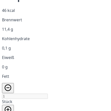
46 kcal
Brennwert
11,4 g
Kohlenhydrate
0,1 g
Eiweiß
0 g
Fett
Stück