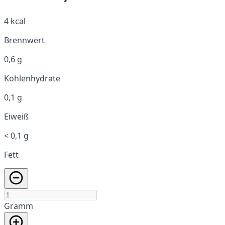
4 kcal
Brennwert
0,6 g
Kohlenhydrate
0,1 g
Eiweiß
< 0,1 g
Fett
Gramm