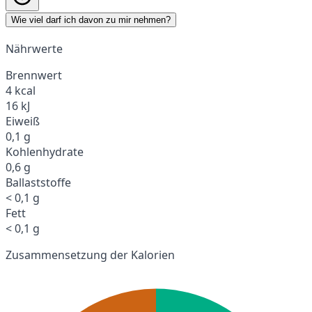
Wie viel darf ich davon zu mir nehmen?
Nährwerte
Brennwert
4 kcal
16 kJ
Eiweiß
0,1 g
Kohlenhydrate
0,6 g
Ballaststoffe
< 0,1 g
Fett
< 0,1 g
Zusammensetzung der Kalorien