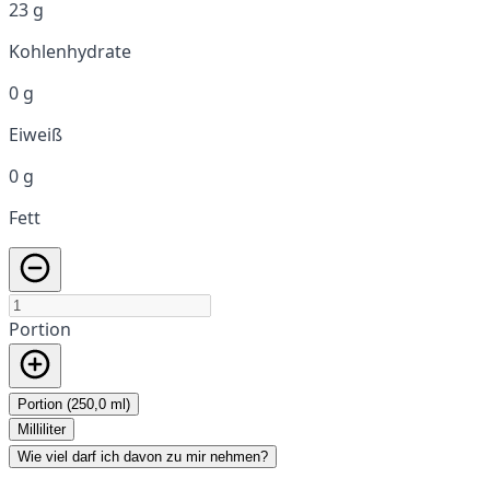
23 g
Kohlenhydrate
0 g
Eiweiß
0 g
Fett
Portion
Portion (250,0 ml)
Milliliter
Wie viel darf ich davon zu mir nehmen?