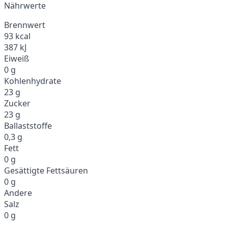
Nährwerte
Brennwert
93 kcal
387 kJ
Eiweiß
0 g
Kohlenhydrate
23 g
Zucker
23 g
Ballaststoffe
0,3 g
Fett
0 g
Gesättigte Fettsäuren
0 g
Andere
Salz
0 g