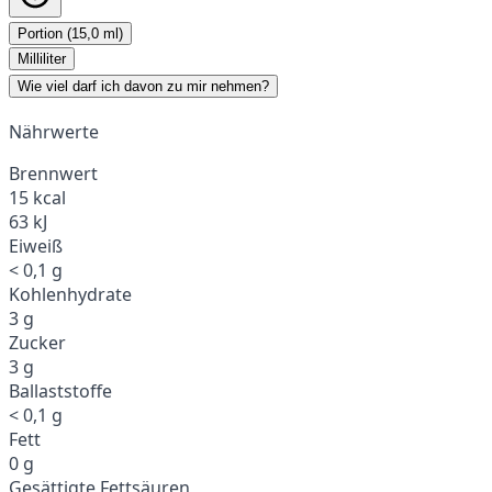
Portion (15,0 ml)
Milliliter
Wie viel darf ich davon zu mir nehmen?
Nährwerte
Brennwert
15 kcal
63 kJ
Eiweiß
< 0,1 g
Kohlenhydrate
3 g
Zucker
3 g
Ballaststoffe
< 0,1 g
Fett
0 g
Gesättigte Fettsäuren