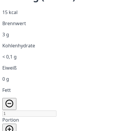
15 kcal
Brennwert
3 g
Kohlenhydrate
< 0,1 g
Eiweiß
0 g
Fett
Portion