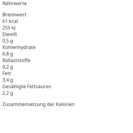
Nährwerte
Brennwert
61 kcal
255 kJ
Eiweiß
0,5 g
Kohlenhydrate
6,8 g
Ballaststoffe
0,2 g
Fett
3,4 g
Gesättigte Fettsäuren
2,2 g
Zusammensetzung der Kalorien