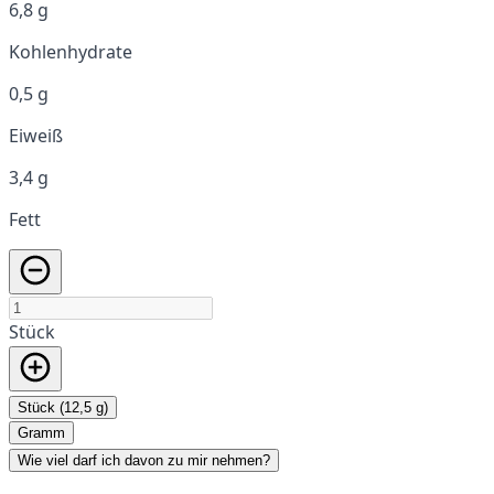
6,8 g
Kohlenhydrate
0,5 g
Eiweiß
3,4 g
Fett
Stück
Stück (12,5 g)
Gramm
Wie viel darf ich davon zu mir nehmen?