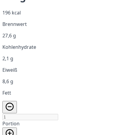
196 kcal
Brennwert
27,6 g
Kohlenhydrate
2,1 g
Eiweiß
8,6 g
Fett
Portion