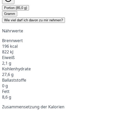
Portion (85,0 g)
Gramm
Wie viel darf ich davon zu mir nehmen?
Nährwerte
Brennwert
196 kcal
822 kJ
Eiweiß
2,1 g
Kohlenhydrate
27,6 g
Ballaststoffe
0 g
Fett
8,6 g
Zusammensetzung der Kalorien