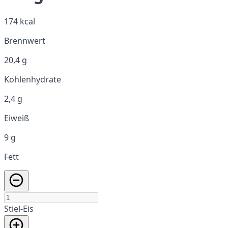
174 kcal
Brennwert
20,4 g
Kohlenhydrate
2,4 g
Eiweiß
9 g
Fett
Stiel-Eis