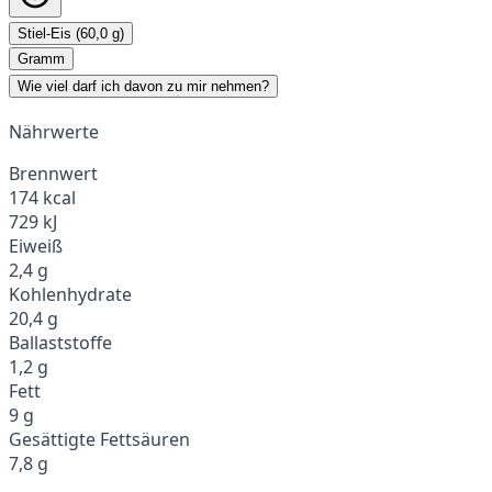
Stiel-Eis (60,0 g)
Gramm
Wie viel darf ich davon zu mir nehmen?
Nährwerte
Brennwert
174 kcal
729 kJ
Eiweiß
2,4 g
Kohlenhydrate
20,4 g
Ballaststoffe
1,2 g
Fett
9 g
Gesättigte Fettsäuren
7,8 g