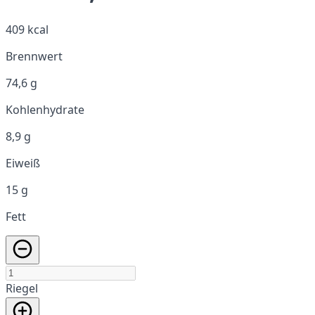
409 kcal
Brennwert
74,6 g
Kohlenhydrate
8,9 g
Eiweiß
15 g
Fett
Riegel