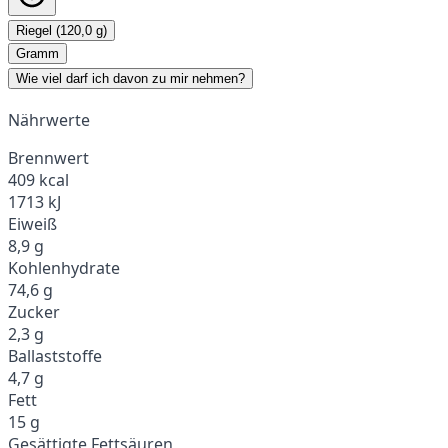
Riegel (120,0 g)
Gramm
Wie viel darf ich davon zu mir nehmen?
Nährwerte
Brennwert
409 kcal
1713 kJ
Eiweiß
8,9 g
Kohlenhydrate
74,6 g
Zucker
2,3 g
Ballaststoffe
4,7 g
Fett
15 g
Gesättigte Fettsäuren