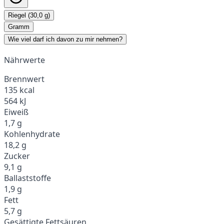
Riegel (30,0 g)
Gramm
Wie viel darf ich davon zu mir nehmen?
Nährwerte
Brennwert
135 kcal
564 kJ
Eiweiß
1,7 g
Kohlenhydrate
18,2 g
Zucker
9,1 g
Ballaststoffe
1,9 g
Fett
5,7 g
Gesättigte Fettsäuren