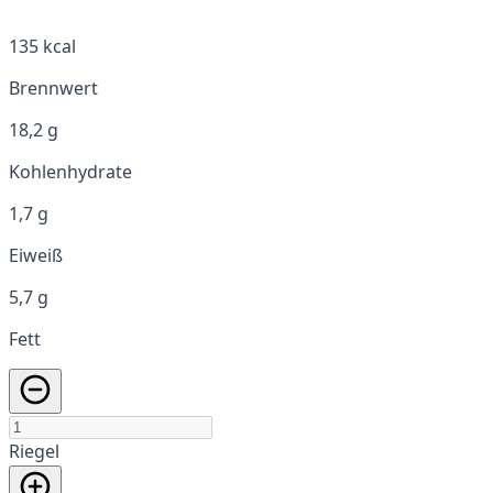
135 kcal
Brennwert
18,2 g
Kohlenhydrate
1,7 g
Eiweiß
5,7 g
Fett
Riegel