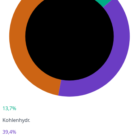
13,7%
Kohlenhydr.
39,4%