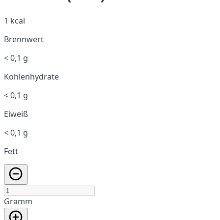
1 kcal
Brennwert
< 0,1 g
Kohlenhydrate
< 0,1 g
Eiweiß
< 0,1 g
Fett
Gramm