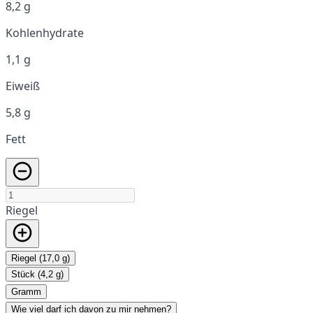
8,2 g
Kohlenhydrate
1,1 g
Eiweiß
5,8 g
Fett
Riegel
Riegel (17,0 g)
Stück (4,2 g)
Gramm
Wie viel darf ich davon zu mir nehmen?