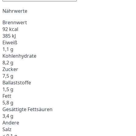
Nährwerte
Brennwert
92 kcal
385 kJ
Eiweiß
1,1 g
Kohlenhydrate
8,2 g
Zucker
7,5 g
Ballaststoffe
1,5 g
Fett
5,8 g
Gesättigte Fettsäuren
3,4 g
Andere
Salz
< 0,1 g