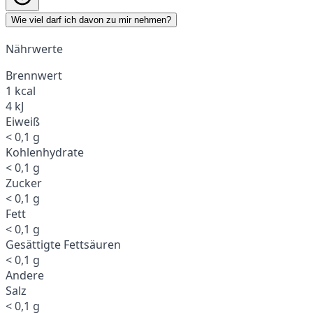
Wie viel darf ich davon zu mir nehmen?
Nährwerte
Brennwert
1 kcal
4 kJ
Eiweiß
< 0,1 g
Kohlenhydrate
< 0,1 g
Zucker
< 0,1 g
Fett
< 0,1 g
Gesättigte Fettsäuren
< 0,1 g
Andere
Salz
< 0,1 g