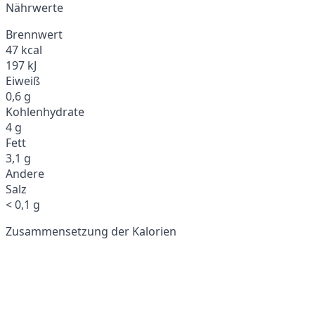
Nährwerte
Brennwert
47 kcal
197 kJ
Eiweiß
0,6 g
Kohlenhydrate
4 g
Fett
3,1 g
Andere
Salz
< 0,1 g
Zusammensetzung der Kalorien