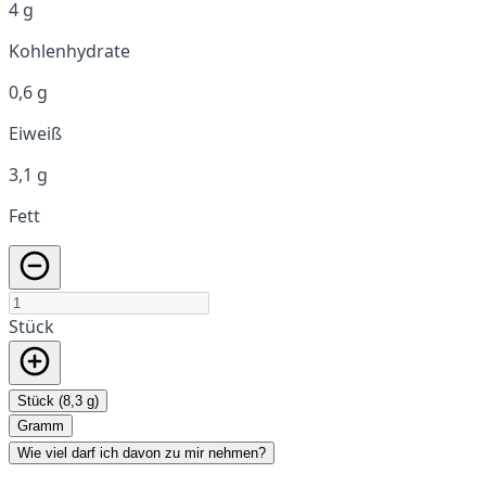
4 g
Kohlenhydrate
0,6 g
Eiweiß
3,1 g
Fett
Stück
Stück (8,3 g)
Gramm
Wie viel darf ich davon zu mir nehmen?