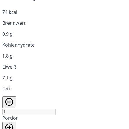
74 kcal
Brennwert
0,9 g
Kohlenhydrate
1,8 g
Eiweiß
7,1 g
Fett
Portion