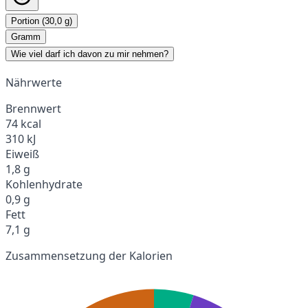
Portion (30,0 g)
Gramm
Wie viel darf ich davon zu mir nehmen?
Nährwerte
Brennwert
74 kcal
310 kJ
Eiweiß
1,8 g
Kohlenhydrate
0,9 g
Fett
7,1 g
Zusammensetzung der Kalorien