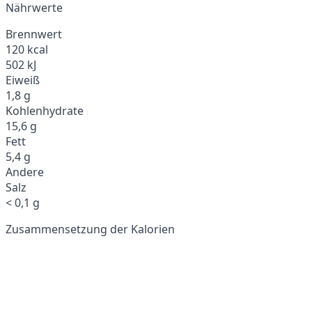
Nährwerte
Brennwert
120 kcal
502 kJ
Eiweiß
1,8 g
Kohlenhydrate
15,6 g
Fett
5,4 g
Andere
Salz
< 0,1 g
Zusammensetzung der Kalorien