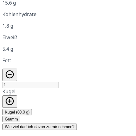
15,6 g
Kohlenhydrate
1,8 g
Eiweiß
5,4 g
Fett
Kugel
Kugel (60,0 g)
Gramm
Wie viel darf ich davon zu mir nehmen?