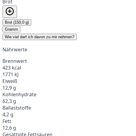
Brot
Brot (150,0 g)
Gramm
Wie viel darf ich davon zu mir nehmen?
Nährwerte
Brennwert
423 kcal
1771 kJ
Eiweiß
12,9 g
Kohlenhydrate
62,3 g
Ballaststoffe
4,2 g
Fett
12,6 g
Gesättigte Fettsäuren