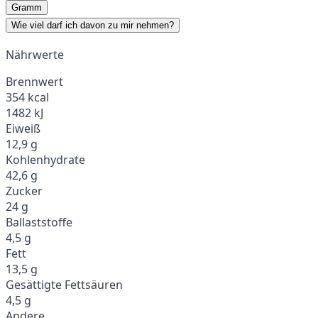
Gramm
Wie viel darf ich davon zu mir nehmen?
Nährwerte
Brennwert
354 kcal
1482 kJ
Eiweiß
12,9 g
Kohlenhydrate
42,6 g
Zucker
24 g
Ballaststoffe
4,5 g
Fett
13,5 g
Gesättigte Fettsäuren
4,5 g
Andere