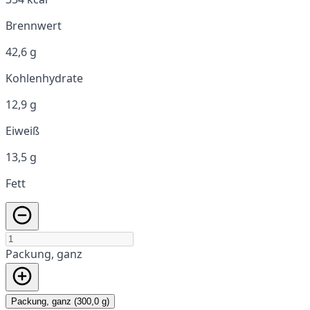
Brennwert
42,6 g
Kohlenhydrate
12,9 g
Eiweiß
13,5 g
Fett
Packung, ganz
Packung, ganz (300,0 g)