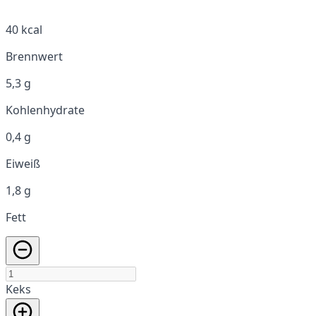
40 kcal
Brennwert
5,3 g
Kohlenhydrate
0,4 g
Eiweiß
1,8 g
Fett
Keks