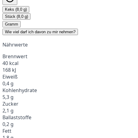
Keks (8,0 g)
Stück (8,0 g)
Gramm
Wie viel darf ich davon zu mir nehmen?
Nährwerte
Brennwert
40 kcal
168 kJ
Eiweiß
0,4 g
Kohlenhydrate
5,3 g
Zucker
2,1 g
Ballaststoffe
0,2 g
Fett
1,8 g