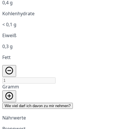
0,4 g
Kohlenhydrate
< 0,1 g
Eiweiß
0,3 g
Fett
Gramm
Wie viel darf ich davon zu mir nehmen?
Nährwerte
Brennwert