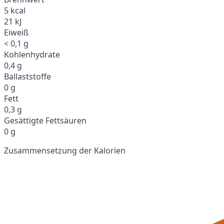
5 kcal
21 kJ
Eiweiß
< 0,1 g
Kohlenhydrate
0,4 g
Ballaststoffe
0 g
Fett
0,3 g
Gesättigte Fettsäuren
0 g
Zusammensetzung der Kalorien