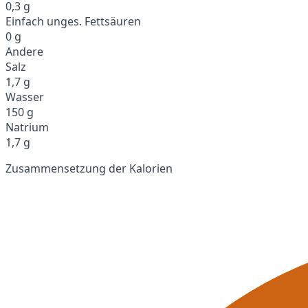
0,3 g
Einfach unges. Fettsäuren
0 g
Andere
Salz
1,7 g
Wasser
150 g
Natrium
1,7 g
Zusammensetzung der Kalorien