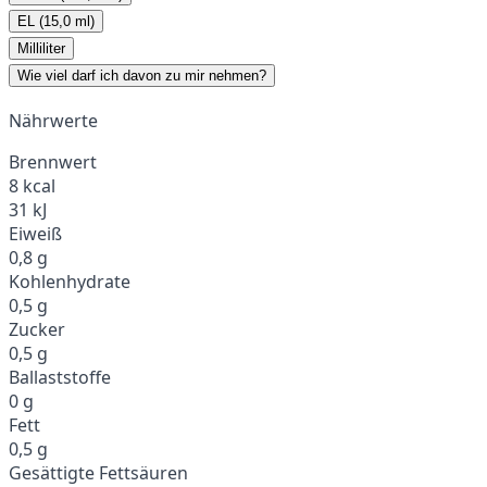
EL (15,0 ml)
Milliliter
Wie viel darf ich davon zu mir nehmen?
Nährwerte
Brennwert
8 kcal
31 kJ
Eiweiß
0,8 g
Kohlenhydrate
0,5 g
Zucker
0,5 g
Ballaststoffe
0 g
Fett
0,5 g
Gesättigte Fettsäuren