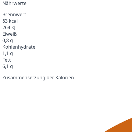
Nährwerte
Brennwert
63 kcal
264 kJ
Eiweiß
0,8 g
Kohlenhydrate
1,1 g
Fett
6,1 g
Zusammensetzung der Kalorien