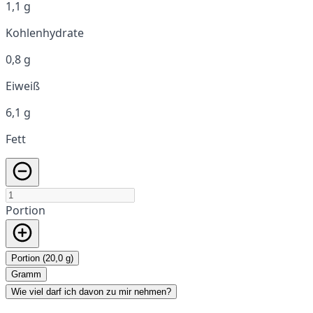
1,1 g
Kohlenhydrate
0,8 g
Eiweiß
6,1 g
Fett
Portion
Portion (20,0 g)
Gramm
Wie viel darf ich davon zu mir nehmen?