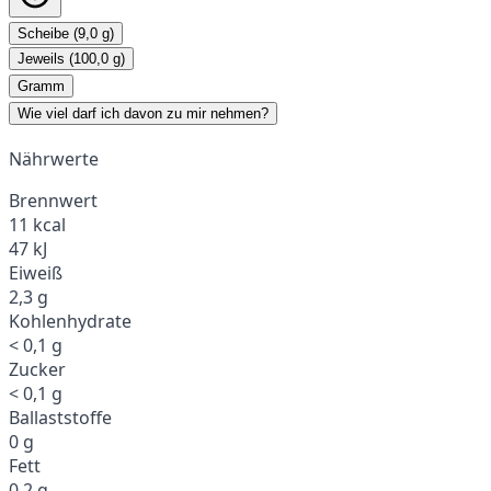
Scheibe (9,0 g)
Jeweils (100,0 g)
Gramm
Wie viel darf ich davon zu mir nehmen?
Nährwerte
Brennwert
11 kcal
47 kJ
Eiweiß
2,3 g
Kohlenhydrate
< 0,1 g
Zucker
< 0,1 g
Ballaststoffe
0 g
Fett
0,2 g