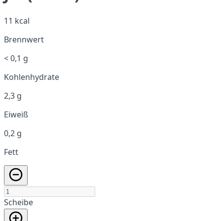
11 kcal
Brennwert
< 0,1 g
Kohlenhydrate
2,3 g
Eiweiß
0,2 g
Fett
Scheibe