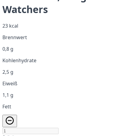
Watchers
23 kcal
Brennwert
0,8 g
Kohlenhydrate
2,5 g
Eiweiß
1,1 g
Fett