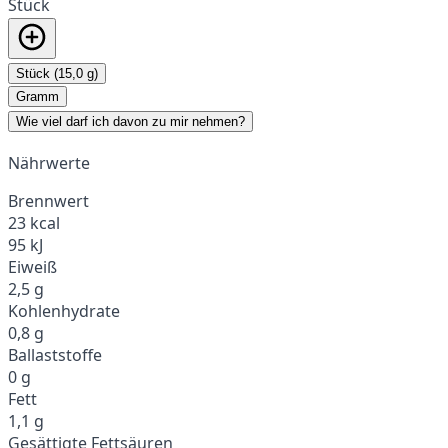
Stück
Stück (15,0 g)
Gramm
Wie viel darf ich davon zu mir nehmen?
Nährwerte
Brennwert
23 kcal
95 kJ
Eiweiß
2,5 g
Kohlenhydrate
0,8 g
Ballaststoffe
0 g
Fett
1,1 g
Gesättigte Fettsäuren