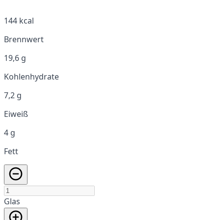
144 kcal
Brennwert
19,6 g
Kohlenhydrate
7,2 g
Eiweiß
4 g
Fett
Glas