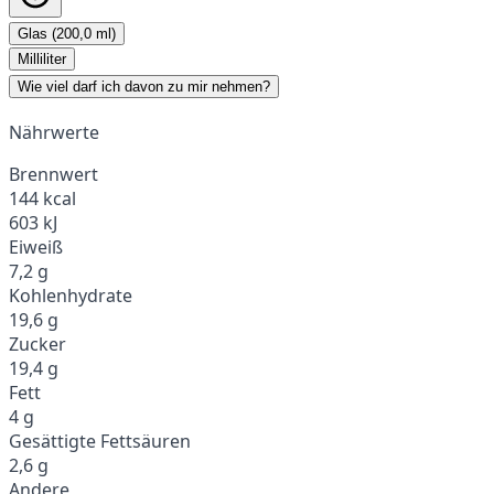
Glas (200,0 ml)
Milliliter
Wie viel darf ich davon zu mir nehmen?
Nährwerte
Brennwert
144 kcal
603 kJ
Eiweiß
7,2 g
Kohlenhydrate
19,6 g
Zucker
19,4 g
Fett
4 g
Gesättigte Fettsäuren
2,6 g
Andere