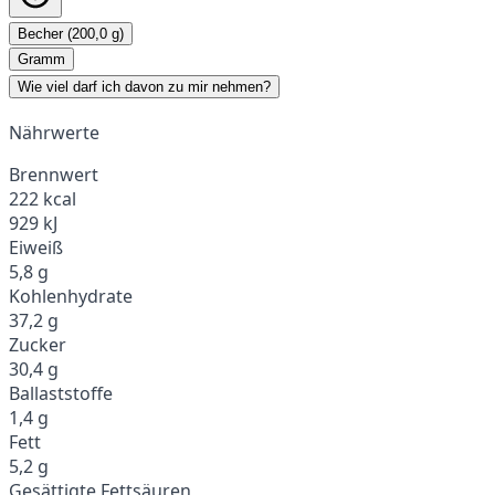
Becher (200,0 g)
Gramm
Wie viel darf ich davon zu mir nehmen?
Nährwerte
Brennwert
222 kcal
929 kJ
Eiweiß
5,8 g
Kohlenhydrate
37,2 g
Zucker
30,4 g
Ballaststoffe
1,4 g
Fett
5,2 g
Gesättigte Fettsäuren