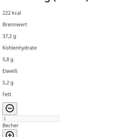
222 kcal
Brennwert
37,2 g
Kohlenhydrate
5,8 g
Eiweiß
5,2 g
Fett
Becher