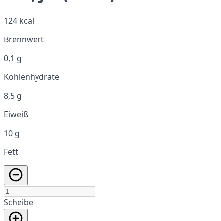
124 kcal
Brennwert
0,1 g
Kohlenhydrate
8,5 g
Eiweiß
10 g
Fett
Scheibe