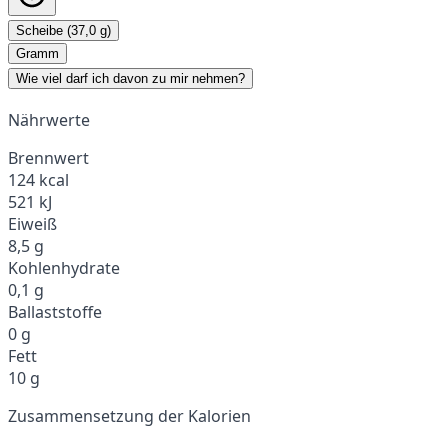
Scheibe (37,0 g)
Gramm
Wie viel darf ich davon zu mir nehmen?
Nährwerte
Brennwert
124 kcal
521 kJ
Eiweiß
8,5 g
Kohlenhydrate
0,1 g
Ballaststoffe
0 g
Fett
10 g
Zusammensetzung der Kalorien