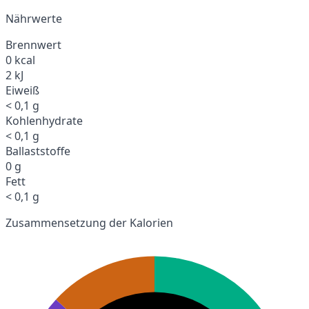
Nährwerte
Brennwert
0 kcal
2 kJ
Eiweiß
< 0,1 g
Kohlenhydrate
< 0,1 g
Ballaststoffe
0 g
Fett
< 0,1 g
Zusammensetzung der Kalorien