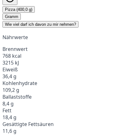
Pizza (400,0 g)
Gramm
Wie viel darf ich davon zu mir nehmen?
Nährwerte
Brennwert
768 kcal
3215 kJ
Eiweiß
36,4 g
Kohlenhydrate
109,2 g
Ballaststoffe
8,4 g
Fett
18,4 g
Gesättigte Fettsäuren
11,6 g