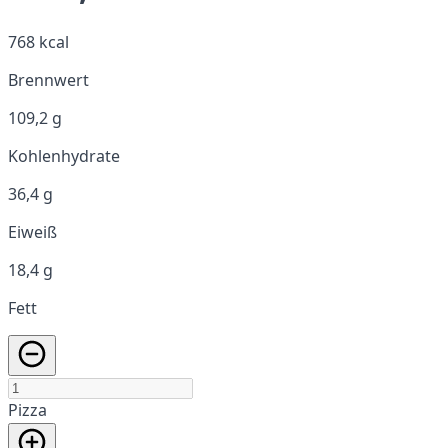
768 kcal
Brennwert
109,2 g
Kohlenhydrate
36,4 g
Eiweiß
18,4 g
Fett
Pizza