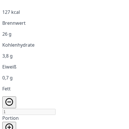
127 kcal
Brennwert
26 g
Kohlenhydrate
3,8 g
Eiweiß
0,7 g
Fett
Portion