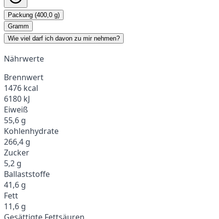
Packung (400,0 g)
Gramm
Wie viel darf ich davon zu mir nehmen?
Nährwerte
Brennwert
1476 kcal
6180 kJ
Eiweiß
55,6 g
Kohlenhydrate
266,4 g
Zucker
5,2 g
Ballaststoffe
41,6 g
Fett
11,6 g
Gesättigte Fettsäuren