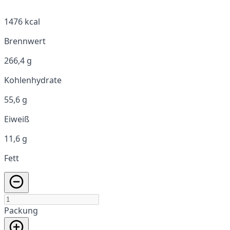
1476 kcal
Brennwert
266,4 g
Kohlenhydrate
55,6 g
Eiweiß
11,6 g
Fett
Packung