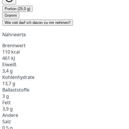
Portion (25,0 g)
Gramm
Wie viel darf ich davon zu mir nehmen?
Nährwerte
Brennwert
110 kcal
461 kJ
Eiweiß
3,4 g
Kohlenhydrate
13,7 g
Ballaststoffe
3 g
Fett
3,9 g
Andere
Salz
0,5 g