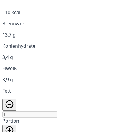
110 kcal
Brennwert
13,7 g
Kohlenhydrate
3,4 g
Eiweiß
3,9 g
Fett
Portion