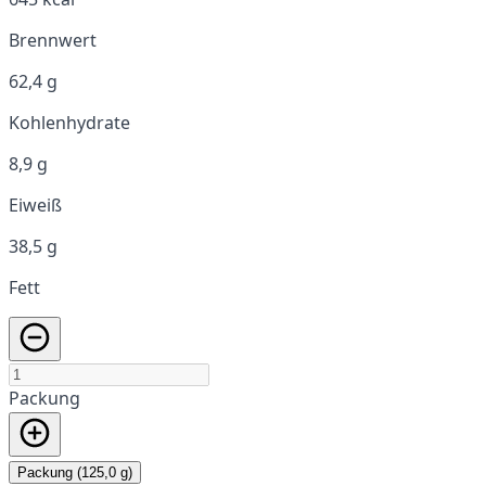
Brennwert
62,4 g
Kohlenhydrate
8,9 g
Eiweiß
38,5 g
Fett
Packung
Packung (125,0 g)